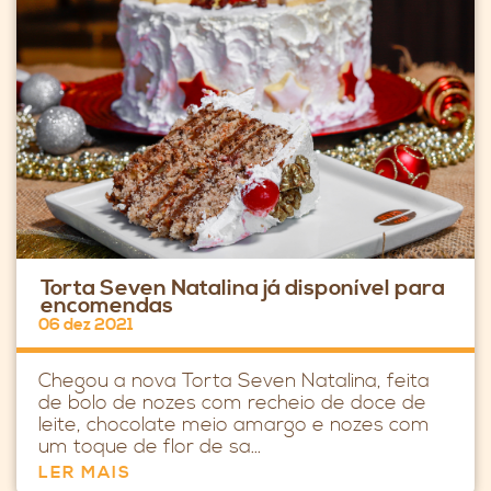
Torta Seven Natalina já disponível para
encomendas
06 dez 2021
Chegou a nova Torta Seven Natalina, feita
de bolo de nozes com recheio de doce de
leite, chocolate meio amargo e nozes com
um toque de flor de sa...
LER MAIS